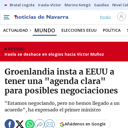
Brutal cogida
Iraola-Víctor
Merino Amigó
Gasóleo
Nivel Ce
Kiosko
MUNDO
ACTUALIDAD
ELECCIONES EEUU
POLÍTICA
FÚTBOL
Iraola se deshace en elogios hacia Víctor Muñoz
Groenlandia insta a EEUU a
tener una "agenda clara"
para posibles negociaciones
"Estamos negociando, pero no hemos llegado a un
acuerdo", ha expresado el primer ministro
Añádenos en Google