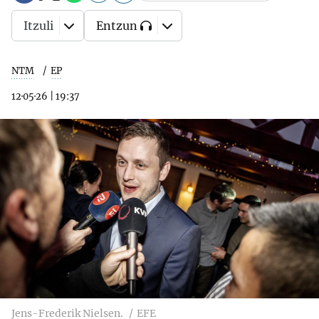
Itzuli
Entzun
NTM
EP
12·05·26
|
19:37
Jens-Frederik Nielsen.
EFE