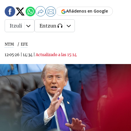
Añádenos en Google
Itzuli
Entzun
NTM
EFE
12·05·26
|
14:34
|
Actualizado a las 15:14