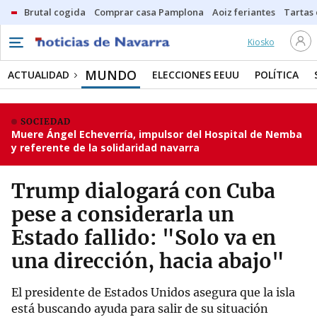
Brutal cogida
Comprar casa Pamplona
Aoiz feriantes
Tartas
Kiosko
MUNDO
ACTUALIDAD
ELECCIONES EEUU
POLÍTICA
SOCIEDAD
Muere Ángel Echeverría, impulsor del Hospital de Nemba
y referente de la solidaridad navarra
Trump dialogará con Cuba
pese a considerarla un
Estado fallido: "Solo va en
una dirección, hacia abajo"
El presidente de Estados Unidos asegura que la isla
está buscando ayuda para salir de su situación