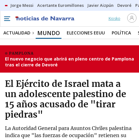
Jorge Messi
Acertante Euromillones
Javier Aizpún
Devoré
P
Kiosko
MUNDO
ACTUALIDAD
ELECCIONES EEUU
POLÍTICA
PAMPLONA
El nuevo negocio que abrirá en pleno centro de Pamplona
tras el cierre de Devoré
El Ejército de Israel mata a
un adolescente palestino de
15 años acusado de "tirar
piedras"
La Autoridad General para Asuntos Civiles palestina
indica que "las fuerzas de ocupación" retienen su