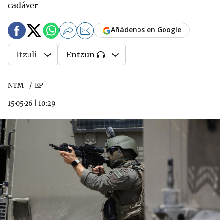
cadáver
Añádenos en Google
Itzuli
Entzun
NTM
EP
15·05·26
|
10:29