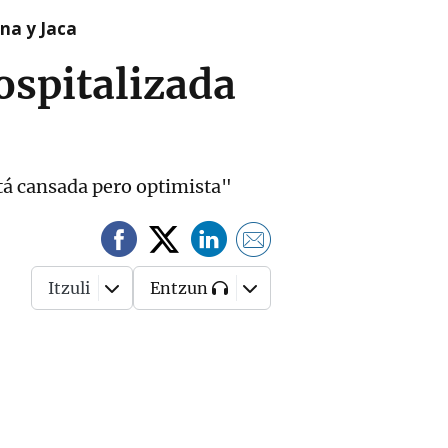
na y Jaca
ospitalizada
tá cansada pero optimista"
Itzuli
Entzun