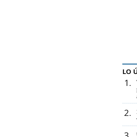
LO 
1
2
3