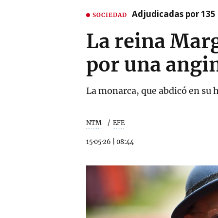
Adjudicadas por 135 
SOCIEDAD
La reina Marg
por una angi
La monarca, que abdicó en su 
NTM
EFE
15·05·26
|
08:44