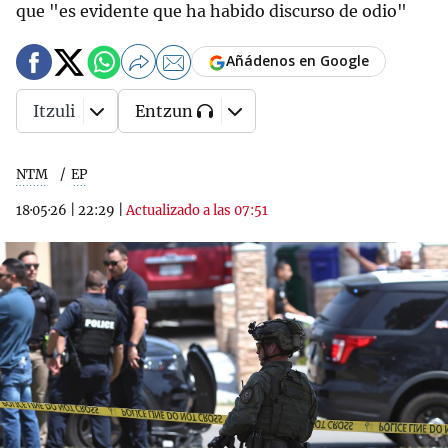
que "es evidente que ha habido discurso de odio"
Añádenos en Google
Itzuli
Entzun
NTM
EP
18·05·26
|
22:29
|
Actualizado a las 07:51