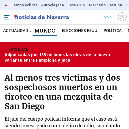
Tiempo eclipse
Autovía Jaca
Cese HUN
Mercado Osasuna
O
Kiosko
MUNDO
ACTUALIDAD
ELECCIONES EEUU
POLÍTICA
SOCIEDAD
Adjudicadas por 135 millones las obras de la nueva
variante entre Pamplona y Jaca
Al menos tres víctimas y dos
sospechosos muertos en un
tiroteo en una mezquita de
San Diego
El jefe del cuerpo policial informa que el caso está
siendo investigado como delito de odio, señalando