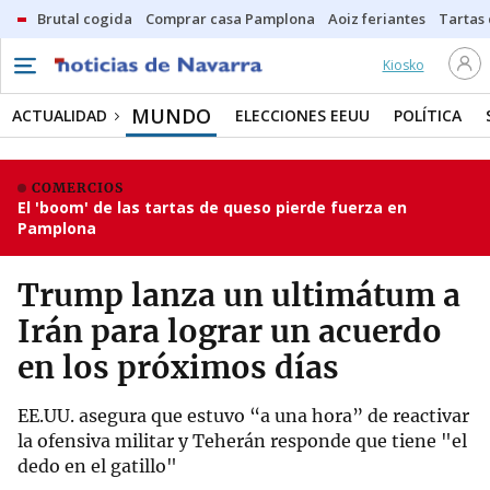
Brutal cogida
Comprar casa Pamplona
Aoiz feriantes
Tartas
Kiosko
MUNDO
ACTUALIDAD
ELECCIONES EEUU
POLÍTICA
COMERCIOS
El 'boom' de las tartas de queso pierde fuerza en
Pamplona
Trump lanza un ultimátum a
Irán para lograr un acuerdo
en los próximos días
EE.UU. asegura que estuvo “a una hora” de reactivar
la ofensiva militar y Teherán responde que tiene "el
dedo en el gatillo"