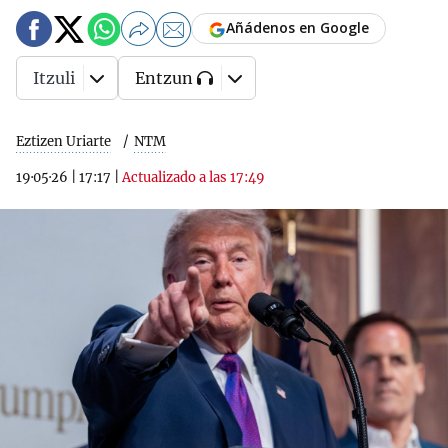
Añádenos en Google
Itzuli
Entzun
Eztizen Uriarte
NTM
19·05·26
|
17:17
|
Actualizado a las 17:49