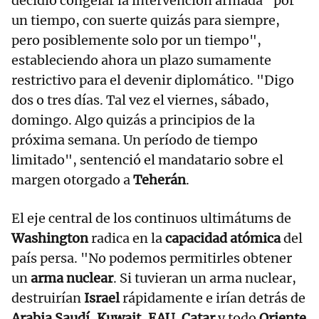
decidió congelar la intervención armada "por
un tiempo, con suerte quizás para siempre,
pero posiblemente solo por un tiempo",
estableciendo ahora un plazo sumamente
restrictivo para el devenir diplomático. "Digo
dos o tres días. Tal vez el viernes, sábado,
domingo. Algo quizás a principios de la
próxima semana. Un período de tiempo
limitado", sentenció el mandatario sobre el
margen otorgado a
Teherán
.
El eje central de los continuos ultimátums de
Washington
radica en la
capacidad atómica
del
país persa. "No podemos permitirles obtener
un
arma nuclear
. Si tuvieran un arma nuclear,
destruirían
Israel
rápidamente e irían detrás de
Arabia Saudí
,
Kuwait
,
EAU
,
Catar
y todo
Oriente