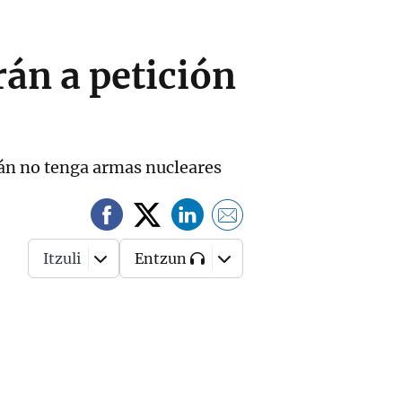
án a petición
rán no tenga armas nucleares
Itzuli
Entzun