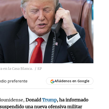
 en la Casa Blanca.
EP
dio preferente
Añádenos en Google
adounidense,
Donald
Trump
, ha informado
 suspendido una nueva ofensiva militar