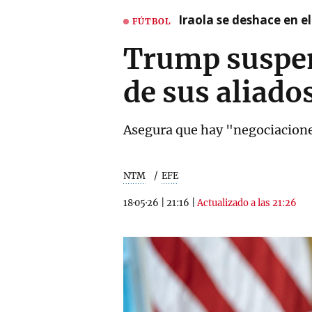
Iraola se deshace en e
FÚTBOL
Trump suspen
de sus aliado
Asegura que hay "negociaciones
NTM
EFE
18·05·26
|
21:16
|
Actualizado a las 21:26