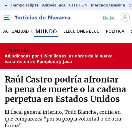
Tiempo eclipse
Autovía Jaca
Cese HUN
Mercado Osasuna
O
Kiosko
MUNDO
ACTUALIDAD
ELECCIONES EEUU
POLÍTICA
SOCIEDAD
Adjudicadas por 135 millones las obras de la nueva
variante entre Pamplona y Jaca
Raúl Castro podría afrontar
la pena de muerte o la cadena
perpetua en Estados Unidos
El fiscal general interino, Todd Blanche, confía en
que comparezca "por su propia voluntad o de otra
forma"