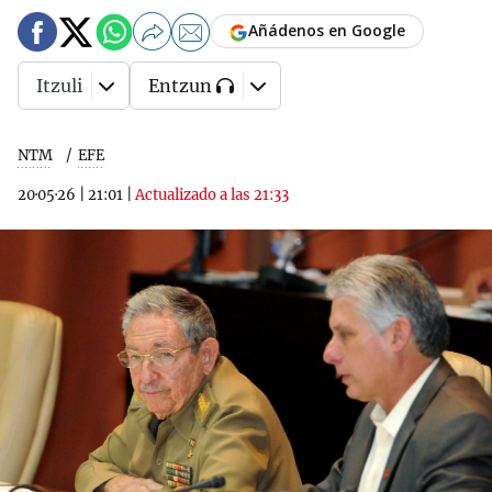
Añádenos en Google
Itzuli
Entzun
NTM
EFE
20·05·26
|
21:01
|
Actualizado a las 21:33