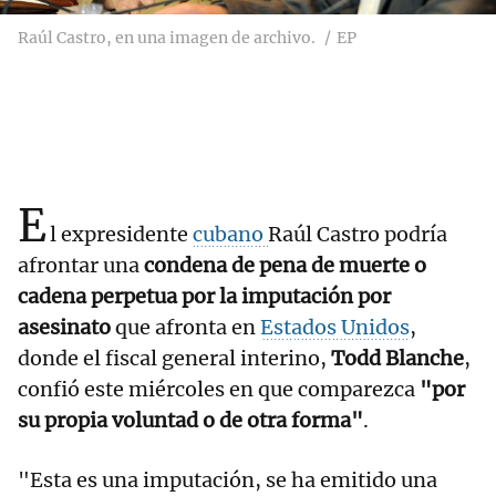
Raúl Castro, en una imagen de archivo.
EP
E
l expresidente
cubano
Raúl Castro podría
afrontar una
condena de pena de muerte o
cadena perpetua por la imputación por
asesinato
que afronta en
Estados Unidos
,
donde el fiscal general interino,
Todd Blanche
,
confió este miércoles en que comparezca
"por
su propia voluntad o de otra forma"
.
"Esta es una imputación, se ha emitido una