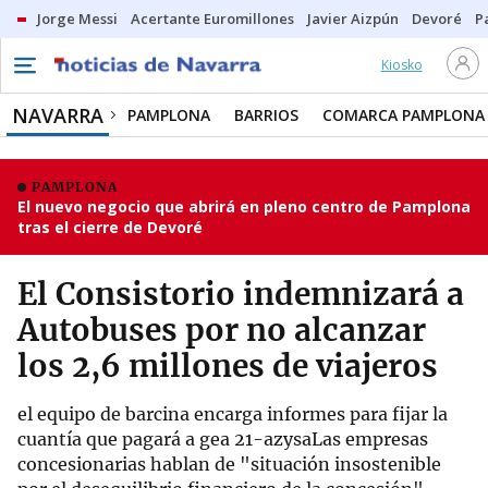
Jorge Messi
Acertante Euromillones
Javier Aizpún
Devoré
P
Kiosko
NAVARRA
PAMPLONA
BARRIOS
COMARCA PAMPLONA
PAMPLONA
El nuevo negocio que abrirá en pleno centro de Pamplona
tras el cierre de Devoré
El Consistorio indemnizará a
Autobuses por no alcanzar
los 2,6 millones de viajeros
el equipo de barcina encarga informes para fijar la
cuantía que pagará a gea 21-azysaLas empresas
concesionarias hablan de "situación insostenible