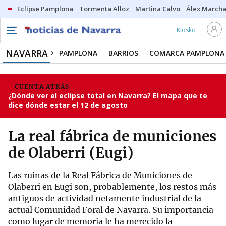
Eclipse Pamplona
Tormenta Alloz
Martina Calvo
Álex Marcha
Kiosko
NAVARRA
PAMPLONA
BARRIOS
COMARCA PAMPLONA
CUENTA ATRÁS
¿Dónde ver el eclipse total en Navarra? El mapa que te
dice dónde estar el 12 de agosto
La real fábrica de municiones
de Olaberri (Eugi)
Las ruinas de la Real Fábrica de Municiones de
Olaberri en Eugi son, probablemente, los restos más
antiguos de actividad netamente industrial de la
actual Comunidad Foral de Navarra. Su importancia
como lugar de memoria le ha merecido la