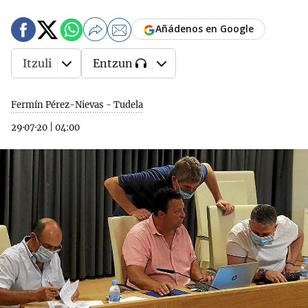
Añádenos en Google
Itzuli
Entzun
Fermín Pérez-Nievas - Tudela
29·07·20
|
04:00