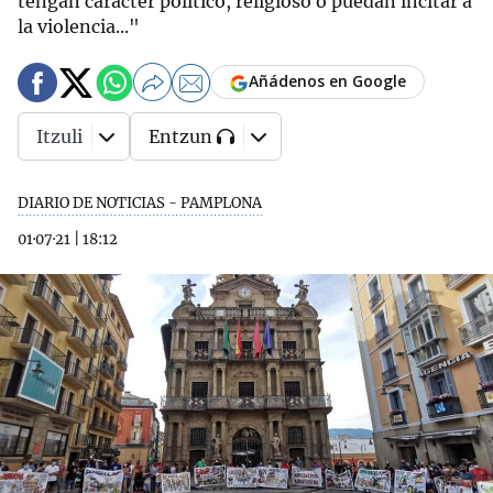
tengan carácter político, religioso o puedan incitar a
la violencia..."
Añádenos en Google
Itzuli
Entzun
DIARIO DE NOTICIAS - PAMPLONA
01·07·21
|
18:12