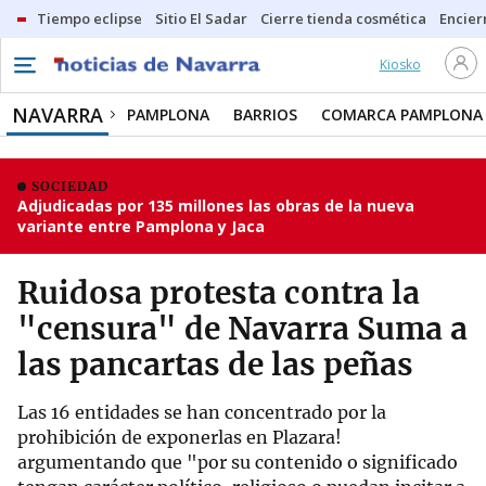
Tiempo eclipse
Sitio El Sadar
Cierre tienda cosmética
Encier
Kiosko
NAVARRA
PAMPLONA
BARRIOS
COMARCA PAMPLONA
SOCIEDAD
Adjudicadas por 135 millones las obras de la nueva
variante entre Pamplona y Jaca
Ruidosa protesta contra la
"censura" de Navarra Suma a
las pancartas de las peñas
Las 16 entidades se han concentrado por la
prohibición de exponerlas en Plazara!
argumentando que "por su contenido o significado