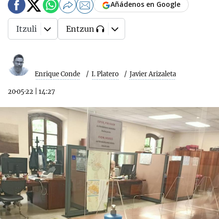
Añádenos en Google
Itzuli
Entzun
Enrique Conde
I. Platero
Javier Arizaleta
20·05·22
|
14:27