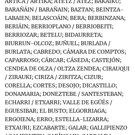
ARTICA / ARTIKA; ATETZ / ATEZ; BAKAIKU;
BARAÑÁIN / BARAÑAIN; BAZTAN; BEINTZA-
LABAIEN; BELASCOÁIN; BERA; BERBINZANA;
BERIÁIN; BERRIOPLANO / BERRIOBEITI;
BERRIOZAR; BETELU; BIDAURRETA;
BIURRUN-OLCOZ; BUÑUEL; BURLADA /
BURLATA; CABREDO; CÁMARA DE COMPTOS;
CAPARROSO; CÁRCAR; CÁSEDA; CASTEJÓN;
CENDEA DE OLZA / OLTZA ZENDEA; CIRAUQUI
/ ZIRAUKI; CIRIZA / ZIRITZA; CIZUR;
CORELLA; CORTES; DESOJO; DICASTILLO;
DONAMARIA; DONEZTEBE / SANTESTEBAN;
ECHARRI / ETXARRI; VALLE DE EGÜÉS /
EGUESIBAR; EL BUSTO; ELGORRIAGA;
ERGOIENA; ERRO; ESTELLA-LIZARRA;
ETXAURI; EZCABARTE; GALAR; GALLIPIENZO