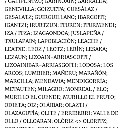
/ GALIPENTZU; GARÍNOAIN; GARRALDA;
GENEVILLA; GOIZUETA; GUESÁLAZ /
GESALATZ; GUIRGUILLANO; IBARGOITI;
IGANTZI; IRURTZUN; ITUREN; ITURMENDI;
IZA / ITZA; IZAGAONDOA; JUSLAPEÑA /
TXULAPAIN; LAPOBLACIÓN; LEACHE /
LEATXE; LEOZ / LEOTZ; LERÍN; LESAKA;
LEZAUN; LIZOAIN-ARRIASGOITI /
LIZOAINIBAR-ARRIASGOITI; LODOSA; LOS
ARCOS; LUMBIER; MAÑERU; MARAÑÓN;
MARCILLA; MENDAVIA; MENDIGORRÍA;
METAUTEN; MILAGRO; MONREAL / ELO;
MURILLO EL CUENDE; MURILLO EL FRUTO;
ODIETA; OIZ; OLÁIBAR; OLAZTI /
OLAZAGUTÍA; OLITE / ERRIBERRI; VALLE DE
OLLO / OLLOARAN; OLÓRIZ <> OLORITZ;