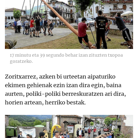
17 minutu eta 39 segundo behar izan zituzten txopoa
goratzeko.
Zoritxarrez, azken bi urteetan aipaturiko
ekimen gehienak ezin izan dira egin, baina
aurten, poliki-poliki berreskuratzen ari dira,
horien artean, herriko bestak.