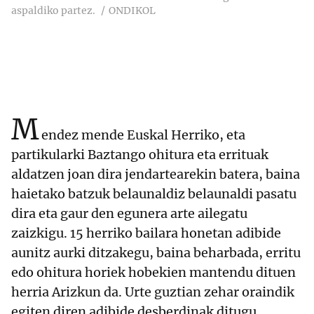
aspaldiko partez.
ONDIKOL
M
endez mende Euskal Herriko, eta
partikularki Baztango ohitura eta errituak
aldatzen joan dira jendartearekin batera, baina
haietako batzuk belaunaldiz belaunaldi pasatu
dira eta gaur den egunera arte ailegatu
zaizkigu. 15 herriko bailara honetan adibide
aunitz aurki ditzakegu, baina beharbada, erritu
edo ohitura horiek hobekien mantendu dituen
herria Arizkun da. Urte guztian zehar oraindik
egiten diren adibide desberdinak ditugu,