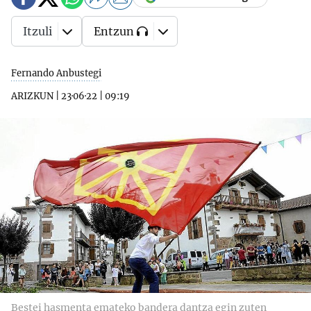
Itzuli
Entzun
Fernando Anbustegi
ARIZKUN
|
23·06·22
|
09:19
Bestei hasmenta emateko bandera dantza egin zuten