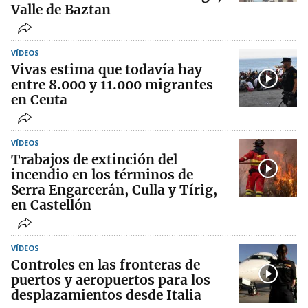
Valle de Baztan
VÍDEOS
Vivas estima que todavía hay
entre 8.000 y 11.000 migrantes
en Ceuta
VÍDEOS
Trabajos de extinción del
incendio en los términos de
Serra Engarcerán, Culla y Tírig,
en Castellón
VÍDEOS
Controles en las fronteras de
puertos y aeropuertos para los
desplazamientos desde Italia