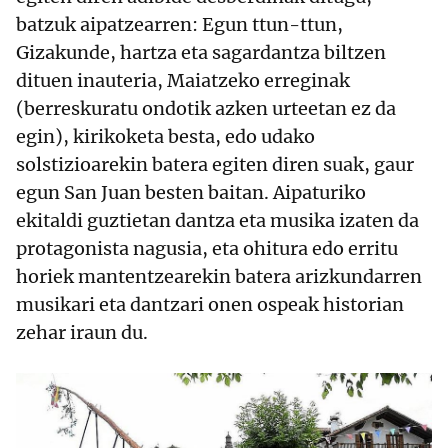
batzuk aipatzearren: Egun ttun-ttun,
Gizakunde, hartza eta sagardantza biltzen
dituen inauteria, Maiatzeko erreginak
(berreskuratu ondotik azken urteetan ez da
egin), kirikoketa besta, edo udako
solstizioarekin batera egiten diren suak, gaur
egun San Juan besten baitan. Aipaturiko
ekitaldi guztietan dantza eta musika izaten da
protagonista nagusia, eta ohitura edo erritu
horiek mantentzearekin batera arizkundarren
musikari eta dantzari onen ospeak historian
zehar iraun du.