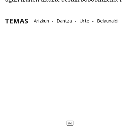
TEMAS
Arizkun
Dantza
Urte
Belaunaldi