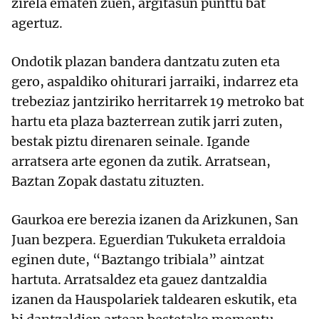
zirela ematen zuen, argitasun punttu bat
agertuz.
Ondotik plazan bandera dantzatu zuten eta
gero, aspaldiko ohiturari jarraiki, indarrez eta
trebeziaz jantziriko herritarrek 19 metroko bat
hartu eta plaza bazterrean zutik jarri zuten,
bestak piztu direnaren seinale. Igande
arratsera arte egonen da zutik. Arratsean,
Baztan Zopak dastatu zituzten.
Gaurkoa ere berezia izanen da Arizkunen, San
Juan bezpera. Eguerdian Tukuketa erraldoia
eginen dute, “Baztango tribiala” aintzat
hartuta. Arratsaldez eta gauez dantzaldia
izanen da Hauspolariek taldearen eskutik, eta