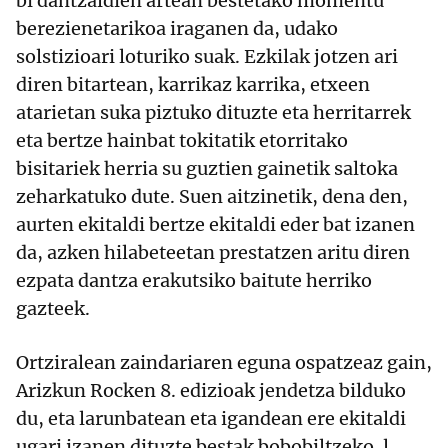
bi dantzaldien artean bestetako momentu
berezienetarikoa iraganen da, udako
solstizioari loturiko suak. Ezkilak jotzen ari
diren bitartean, karrikaz karrika, etxeen
atarietan suka piztuko dituzte eta herritarrek
eta bertze hainbat tokitatik etorritako
bisitariek herria su guztien gainetik saltoka
zeharkatuko dute. Suen aitzinetik, dena den,
aurten ekitaldi bertze ekitaldi eder bat izanen
da, azken hilabeteetan prestatzen aritu diren
ezpata dantza erakutsiko baitute herriko
gazteek.
Ortziralean zaindariaren eguna ospatzeaz gain,
Arizkun Rocken 8. edizioak jendetza bilduko
du, eta larunbatean eta igandean ere ekitaldi
ugari izanen dituzte bestak bobobiltzeko. l