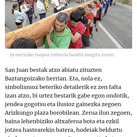
19 metroko txopoa trebezia handiz mugitu zuten.
San Juan bestak atzo abiatu zituzten
Baztangoizako herrian. Eta, nola ez,
sinbolismoz beteriko detailerik ez zen falta
izan atzo, bi urtez bestarik gabe egon ondotik,
jendea gogotsu eta ilusioz gainezka zegoen
Arizkungo plaza borobilean. Zerua ilun zegoen,
baina lehenbiziko altxaferoa bota eta ezkil
jotzea hastearekin batera, hodeiak beldurtu