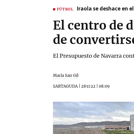
Iraola se deshace en e
FÚTBOL
El centro de 
de convertirs
El Presupuesto de Navarra con
María San Gil
SARTAGUDA
|
28·11·22
|
08:09