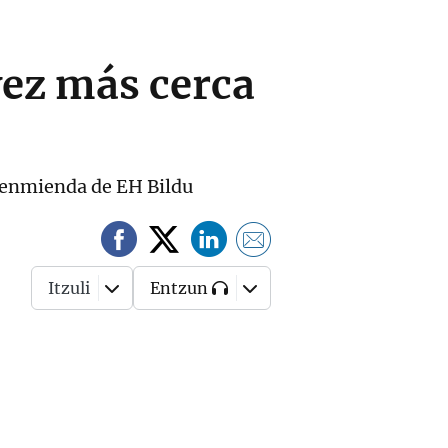
vez más cerca
a enmienda de EH Bildu
Itzuli
Entzun