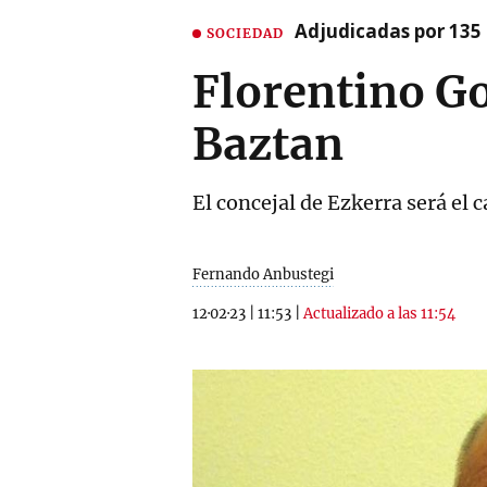
Adjudicadas por 135 
SOCIEDAD
Florentino Go
Baztan
El concejal de Ezkerra será el 
Fernando Anbustegi
12·02·23
|
11:53
|
Actualizado a las 11:54