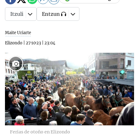
Itzuli
Entzun
Maite Uriarte
Elizondo
|
27·10·23
|
23:04
31
Ferias de otoño en Elizondo