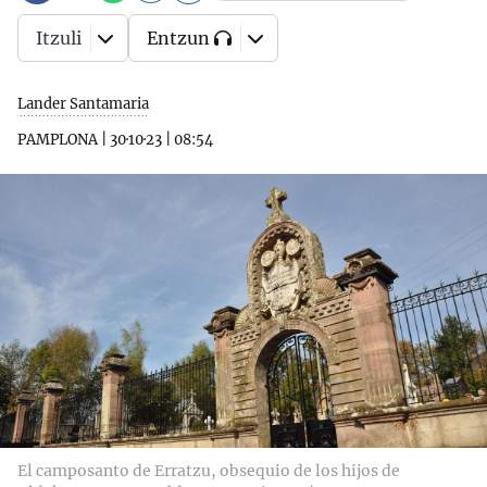
Itzuli
Entzun
Lander Santamaria
PAMPLONA
|
30·10·23
|
08:54
El camposanto de Erratzu, obsequio de los hijos de