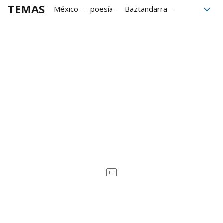
TEMAS
México
poesía
Baztandarra
Elizondo
Todos los Santos
Día de Todos los Santos
Fiesta de Todos los Santos