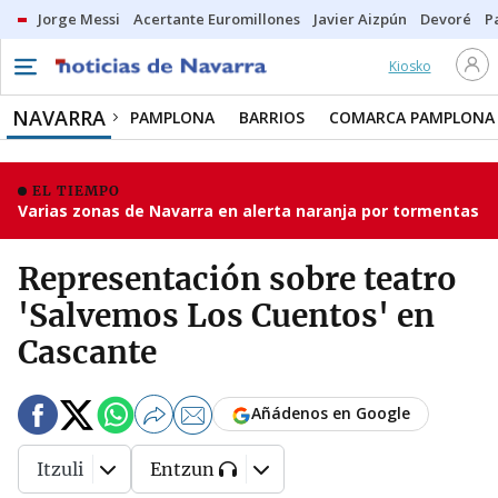
Jorge Messi
Acertante Euromillones
Javier Aizpún
Devoré
P
Kiosko
NAVARRA
PAMPLONA
BARRIOS
COMARCA PAMPLONA
EL TIEMPO
Varias zonas de Navarra en alerta naranja por tormentas
Representación sobre teatro
'Salvemos Los Cuentos' en
Cascante
Añádenos en Google
Itzuli
Entzun