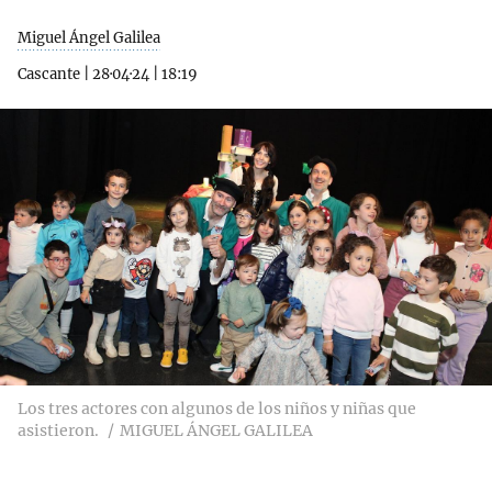
Miguel Ángel Galilea
Cascante
|
28·04·24
|
18:19
Los tres actores con algunos de los niños y niñas que
asistieron.
MIGUEL ÁNGEL GALILEA