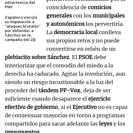
advertencia del
coincidencia de
comicios
PNV
generales
con los
municipales
Zapatero vincula
su imputación a
y autonómicos
los pervertiría.
"ataques brutales"
por defender a
La
democracia local
conlleva
Sánchez en la
campaña del 23J
sus propios retos y no puede
convertirse en rehén de un
plebiscito sobre Sánchez
. El
PSOE
debe
interiorizar que el comodín del miedo a la
derecha ha caducado. Agitar la involución, aun
siendo un riesgo incustionable a la luz del
proceder del
tándem PP-Vox
, deja de ser
suficiente cuando desaparece el
ejercicio
efectivo de gobierno
, si el
Ejecutivo
no es capaz
de consensuar mayorías en torno a programas
compartidos para sacar adelante las
leyes
y los
presupuestos
.