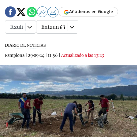
Añádenos en Google
Itzuli
Entzun
DIARIO DE NOTICIAS
Pamplona
|
29·09·24
|
11:56
|
Actualizado a las 13:23