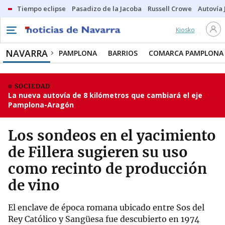
Tiempo eclipse
Pasadizo de la Jacoba
Russell Crowe
Autovía 
Kiosko
NAVARRA
PAMPLONA
BARRIOS
COMARCA PAMPLONA
SOCIEDAD
La nueva autovía de 8 kilómetros que cambiará el eje
Pamplona-Aragón
Los sondeos en el yacimiento
de Fillera sugieren su uso
como recinto de producción
de vino
El enclave de época romana ubicado entre Sos del
Rey Católico y Sangüesa fue descubierto en 1974