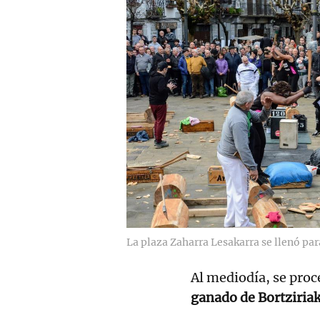
La plaza Zaharra Lesakarra se llenó para
Al mediodía, se proc
ganado de Bortziria