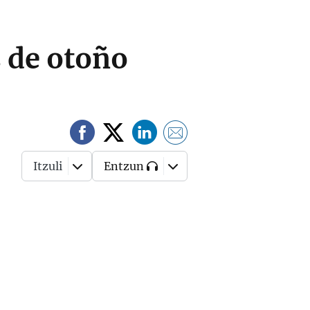
s de otoño
Itzuli
Entzun