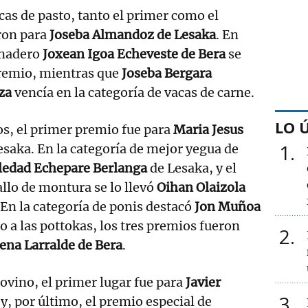
cas de pasto, tanto el primer como el
ron para
Joseba Almandoz de Lesaka
. En
anadero
Joxean Igoa Echeveste de Bera
se
premio, mientras que
Joseba Bergara
za
vencía en la categoría de vacas de carne.
LO 
os, el primer premio fue para
Maria Jesus
1
saka. En la categoría de mejor yegua de
ledad Echepare Berlanga
de Lesaka, y el
llo de montura se lo llevó
Oihan Olaizola
En la categoría de ponis destacó
Jon Muñoa
o a las pottokas, los tres premios fueron
2
ena Larralde de Bera
.
ovino, el primer lugar fue para
Javier
3
y, por último, el premio especial de