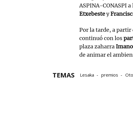
ASPINA-CONASPI a la
Etxebeste
y
Francisc
Por la tarde, a partir
continuó con los
par
plaza zaharra
Imanol
de animar el ambien
TEMAS
Lesaka
premios
Ot