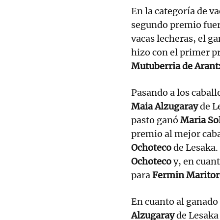
En la categoría de va
segundo premio fue
vacas lecheras, el g
hizo con el primer 
Mutuberria de Arant
Pasando a los caball
Maia Alzugaray
de Le
pasto ganó
Maria So
premio al mejor caba
Ochoteco
de Lesaka. 
Ochoteco
y, en cuant
para
Fermin Maritor
En cuanto al ganado 
Alzugaray
de Lesaka 