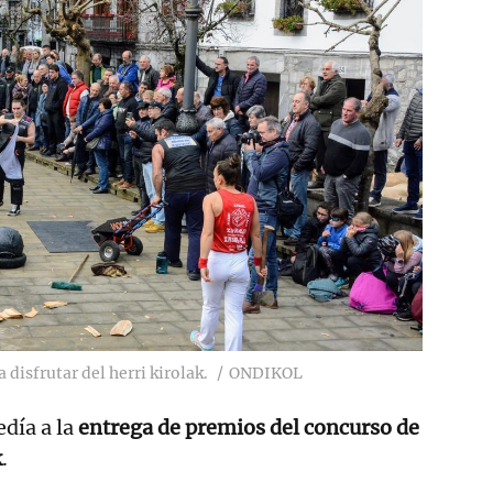
 disfrutar del herri kirolak.
ONDIKOL
edía a la
entrega de premios del concurso de
k
.