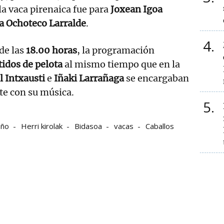
 vaca pirenaica fue para
Joxean Igoa
a Ochoteco Larralde
.
4
 de las
18.00 horas
, la programación
tidos de pelota
al mismo tiempo que en la
 Intxausti
e
Iñaki Larrañaga
se encargaban
te con su música.
5
oño
Herri kirolak
Bidasoa
vacas
Caballos