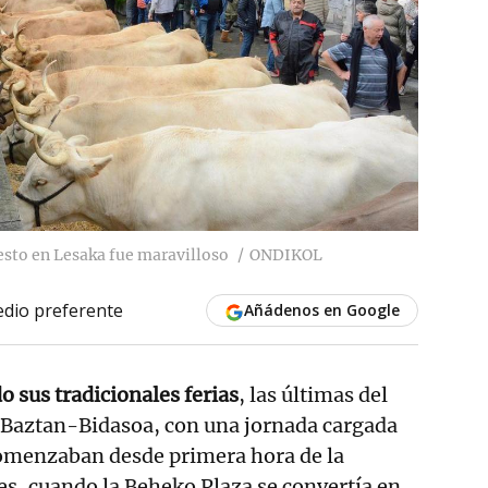
esto en Lesaka fue maravilloso
ONDIKOL
dio preferente
Añádenos en Google
o sus tradicionales ferias
, las últimas del
 Baztan-Bidasoa, con una jornada cargada
comenzaban desde primera hora de la
s, cuando la Beheko Plaza se convertía en