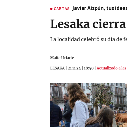
Javier Aizpún, tus ide
CARTAS
Lesaka cierra
La localidad celebró su día de
Maite Uriarte
LESAKA
|
21·11·24
|
18:50
|
Actualizado a la