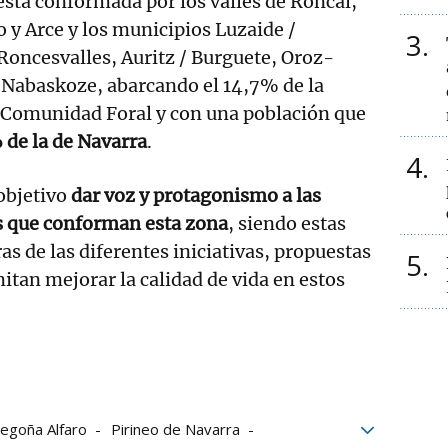
está conformada por los valles de Roncal,
o y Arce y los municipios Luzaide /
3
 Roncesvalles, Auritz / Burguete, Oroz-
 Nabaskoze, abarcando el 14,7% de la
la Comunidad Foral y con una población que
 de la de Navarra
.
4
objetivo
dar voz y protagonismo a las
s que conforman esta zona
, siendo estas
s de las diferentes iniciativas, propuestas
5
itan mejorar la calidad de vida en estos
egoña Alfaro
Pirineo de Navarra