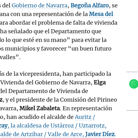
s del
Gobierno de Navarra
,
Begoña Alfaro
, se
ana con una representación de la
Mesa del
ara abordar el problema de falta de vivienda
e ha señalado que el Departamento que
o lo que esté en su mano” para evitar la
s municipios y favorecer “un buen futuro
valles”.
s de la vicepresidenta, han participado la
 Vivienda del Gobierno de Navarra,
Elga
a del Departamento de Vivienda de
z
, y el presidente de la Comisión del Pirineo
avarra,
Mikel Zabaleta
. En representación
eo, han acudido el alcalde de
Auritz /
ray
, la alcaldesa de Ustárroz / Uztarrotz,
calde de Artzibar / Valle de Arce,
Javier Díez
.