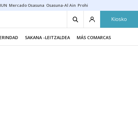
HUN
Mercado Osasuna
Osasuna-Al Ain
Prohibiciones eclipse
Derrama
Kiosko
MERINDAD
SAKANA -LEITZALDEA
MÁS COMARCAS