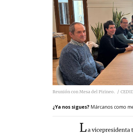
Reunión con Mesa del Pirineo.
CEDI
¿Ya nos sigues?
Márcanos como me
L
a vicepresidenta 