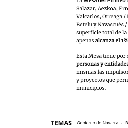
La
Mesa del Pirineo
Salazar, Aezkoa, Err
Valcarlos, Orreaga /
Betelu y Navascués /
superficie total de 
apenas
alcanza el
1%
Esta Mesa tiene por 
personas y entidade
mismas las impulsora
y proyectos que perm
municipios.
TEMAS
Gobierno de Navarra
B