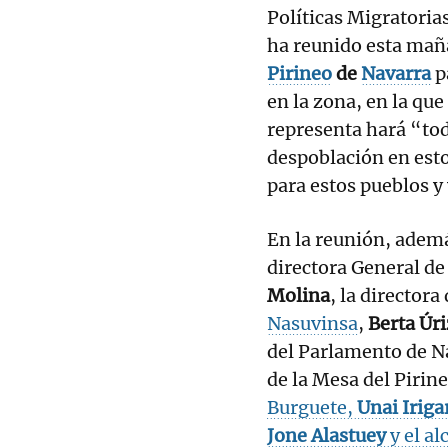
Políticas Migratoria
ha reunido esta mañ
Pirineo
de
Navarra
p
en la zona, en la qu
representa hará “tod
despoblación en esto
para estos pueblos y 
En la reunión, ademá
directora General de
Molina
, la director
Nasuvinsa
,
Berta Úri
del Parlamento de N
de la Mesa del Pirin
Burguete,
Unai Iriga
Jone Alastuey
y el al