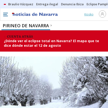
Braulio Vázquez
Entrega ilegal
Denuncia Ibiza
Eclipse Pamp
Kiosko
PIRINEO DE NAVARRA
CUENTA ATRÁS
¿Dónde ver el eclipse total en Navarra? El mapa que te
dice dónde estar el 12 de agosto