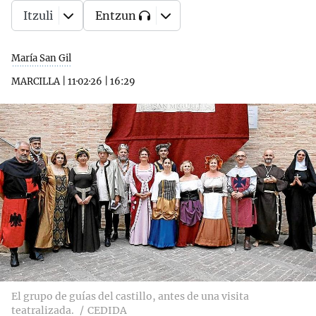
Itzuli
Entzun
María San Gil
MARCILLA
|
11·02·26
|
16:29
El grupo de guías del castillo, antes de una visita
teatralizada.
CEDIDA