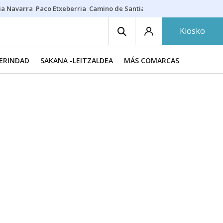
ia Navarra
Paco Etxeberria
Camino de Santiago
Eclipse solar en Nav
Kiosko
MERINDAD
SAKANA -LEITZALDEA
MÁS COMARCAS