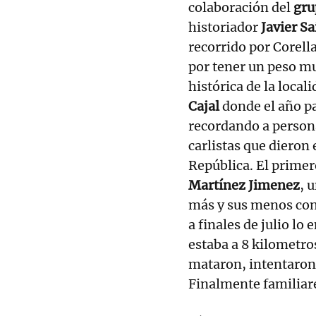
colaboración del
gru
historiador
Javier S
recorrido por Corell
por tener un peso mu
histórica de la loca
Cajal
donde el año pa
recordando a persona
carlistas que dieron
República. El primer
Martínez Jimenez
, 
más y sus menos con 
a finales de julio lo 
estaba a 8 kilometro
mataron, intentaron 
Finalmente familiare