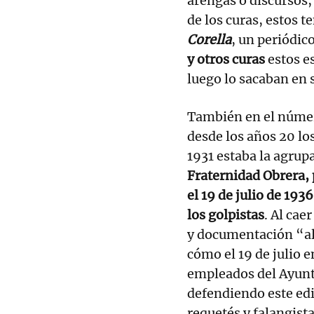
arengas o discursos, 
de los curas, estos 
Corella
, un periódic
y otros curas
estos e
luego lo sacaban en 
También en el número
desde los años 20 lo
1931 estaba la agrup
Fraternidad Obrera, 
el 19 de julio de 193
los golpistas
. Al cae
y documentación “al 
cómo el 19 de julio 
empleados del Ayunt
defendiendo este edi
requetés y falangista