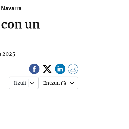
n Navarra
 con un
n 2025
Itzuli
Entzun