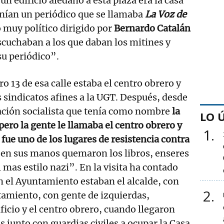
un edificio aledaño a esta plaza era la casa
tenían un periódico que se llamaba
La Voz de
o muy político dirigido por
Bernardo Catalán
scuchaban a los que daban los mitines y
su periódico”.
 13 de esa calle estaba el centro obrero y
s sindicatos afines a la UGT. Después, desde
ación socialista que tenía como nombre
la
LO 
pero la gente le llamaba el centro obrero y
1
6 fue uno de los lugares de resistencia contra
r en sus manos quemaron los libros, enseres
mas estilo nazi”. En la visita ha contado
en el Ayuntamiento estaban el alcalde, con
2
amiento, con gente de izquierdas,
ficio y el centro obrero, cuando llegaron
s junto con guardias civiles a ocupar la Casa