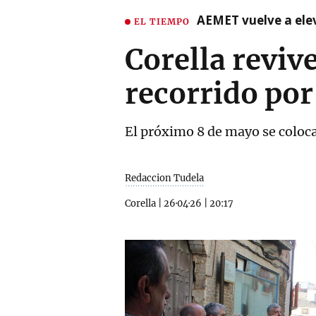
AEMET vuelve a ele
EL TIEMPO
Corella reviv
recorrido por
El próximo 8 de mayo se coloc
Redaccion Tudela
Corella
|
26·04·26
|
20:17