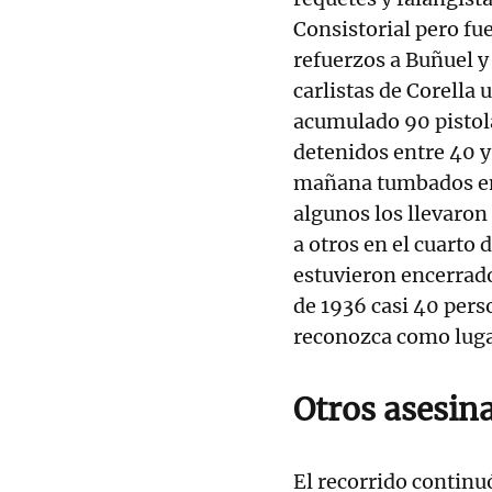
Consistorial pero fu
refuerzos a Buñuel y
carlistas de Corella 
acumulado 90 pistola
detenidos entre 40 y
mañana tumbados en 
algunos los llevaron 
a otros en el cuart
estuvieron encerrado
de 1936 casi 40 perso
reconozca como lug
Otros asesin
El recorrido continu