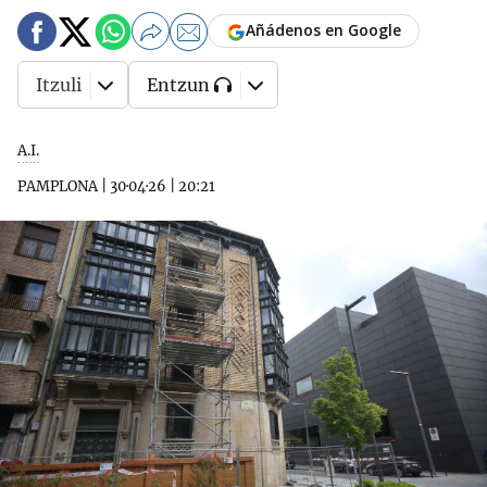
Añádenos en Google
Itzuli
Entzun
A.I.
PAMPLONA
|
30·04·26
|
20:21