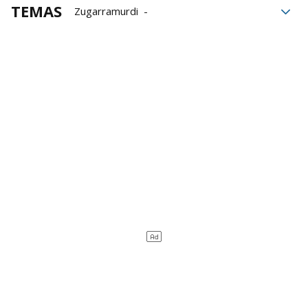
TEMAS
Zugarramurdi
Brujas de Zugarramurdi
Caza de brujas
Xareta
Libros
Hondarribia