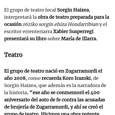
El grupo de teatro local
Sorgin Haizea
,
interpretará la
obra de teatro preparada para la
ocasión
1611ko sorgin ehiza Hondarribian
y el
escritor errenteriarra
Xabier Susperregi
presentará su libro
sobre
María de Illarra.
Teatro
El grupo de teatro nació en Zugarramurdi el
año 2008
, como
recuerda Koro Irazoki
, de
Sorgin Haizea, que además es la narradora de
la historia,
“ese año se conmemoró el 400
aniversario del auto de fe contra las acusadas
de brujería de Zugarramurdi, y ahí se creó el
grupo de teatro. Hicimos una obra potente,