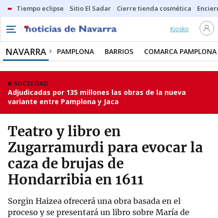
Tiempo eclipse
Sitio El Sadar
Cierre tienda cosmética
Encier
Kiosko
NAVARRA
PAMPLONA
BARRIOS
COMARCA PAMPLONA
SOCIEDAD
Adjudicadas por 135 millones las obras de la nueva
variante entre Pamplona y Jaca
Teatro y libro en
Zugarramurdi para evocar la
caza de brujas de
Hondarribia en 1611
Sorgin Haizea ofrecerá una obra basada en el
proceso y se presentará un libro sobre María de