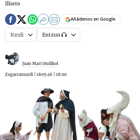
Illarra
Añádenos en Google
Itzuli
Entzun
Juan Mari Ondikol
Zugarramurdi
|
18·05·26
|
18:00