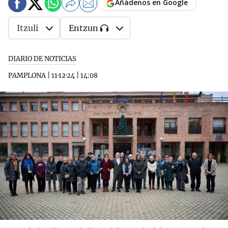
Añádenos en Google
Itzuli
Entzun
DIARIO DE NOTICIAS
PAMPLONA
|
11·12·24
|
14:08