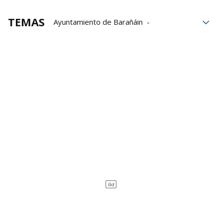
TEMAS
Ayuntamiento de Barañáin
Gobierno de Navarra
Instituto Navarro de Igualdad