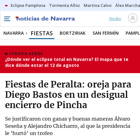
Eclipse Pamplona
Tormenta Alloz
Martina Calvo
Álex Marcha
Kiosko
FIESTAS
NAVARRA
BORTZIRIAK
SAN FERMÍN
PAMP
CUENTA ATRÁS
¿Dónde ver el eclipse total en Navarra? El mapa que te
dice dónde estar el 12 de agosto
Fiestas de Peralta: oreja para
Diego Bastos en un desigual
encierro de Pincha
Se justificaron con ganas y buenas maneras Álvaro
Seseña y Alejandro Chicharro, al que la presidencia
le ‘hurtó’ un trofeo