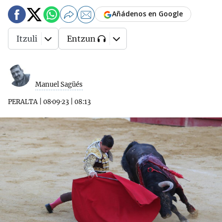
Añádenos en Google
Itzuli
Entzun
Manuel Sagüés
PERALTA
|
08·09·23
|
08:13