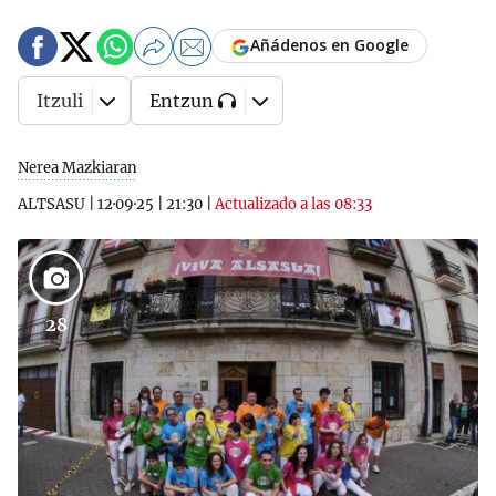
Añádenos en Google
Itzuli
Entzun
Nerea Mazkiaran
ALTSASU
|
12·09·25
|
21:30
|
Actualizado a las 08:33
28