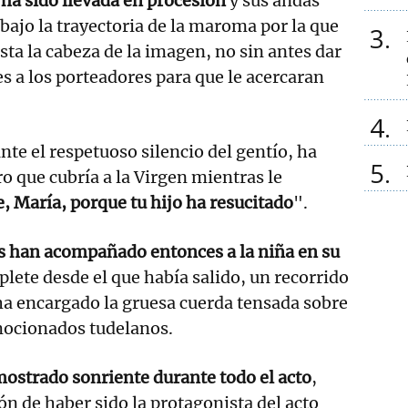
n
ha sido llevada en procesión
y sus andas
 bajo la trayectoria de la maroma por la que
3
sta la cabeza de la imagen, no sin antes dar
es a los porteadores para que le acercaran
4
te el respetuoso silencio del gentío, ha
5
o que cubría a la Virgen mientras le
e, María, porque tu hijo ha resucitado
".
s han acompañado entonces a la niña en su
plete desde el que había salido, un recorrido
ha encargado la gruesa cuerda tensada sobre
mocionados tudelanos.
mostrado sonriente durante todo el acto
,
ión de haber sido la protagonista del acto