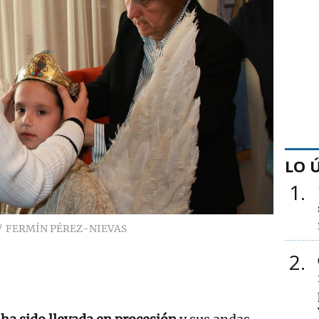
LO 
1
FERMÍN PÉREZ-NIEVAS
2