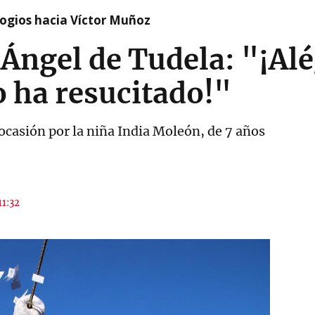
logios hacia Víctor Muñoz
 Ángel de Tudela: "¡Al
o ha resucitado!"
ocasión por la niña India Moleón, de 7 años
11:32