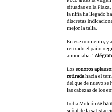
Poco antes la Virge
situadas en la Plaza,
la niña ha llegado ha
discretas indicacion
mejor la talla.
En ese momento, y an
retirado el paño negr
anunciaba: "
Alégrat
Los
sonoros aplauso
retirada
hacia el tem
del que de nuevo se 
las cabezas de los e
India Moleón
se ha 
señal de la satisfacc