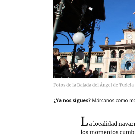
Fotos de la Bajada del Ángel de Tudela
¿Ya nos sigues?
Márcanos como me
L
a localidad navar
los momentos cumbre