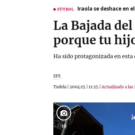
Iraola se deshace en e
FÚTBOL
La Bajada del
porque tu hij
Ha sido protagonizada en esta 
EFE
Tudela
|
20·04·25
|
11:25
|
Actualizado a las 
19