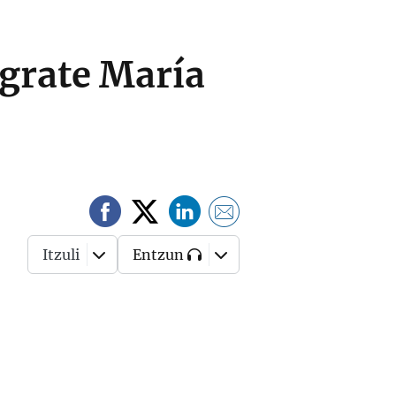
égrate María
Itzuli
Entzun