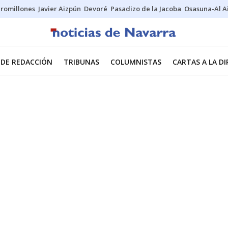
uromillones
Javier Aizpún
Devoré
Pasadizo de la Jacoba
Osasuna-Al A
 DE REDACCIÓN
TRIBUNAS
COLUMNISTAS
CARTAS A LA D