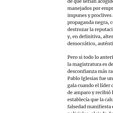
de que serían acogid
manejados por empre
impunes y proclives 
propaganda negra, co
destrozar la reputac
y, en definitiva, alt
democrático, auténti
Pero si todo lo ante
la magistratura es de
desconfianza más rad
Pablo Iglesias fue un
gala cuando el líder
de amparo y recibió 
establecía que la ca
falsedad manifiesta 