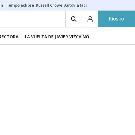
in
Tiempo eclipse
Russell Crowe
Autovía Jaca
Ronald Araújo
Prohibic
Kiosko
IRECTORA
LA VUELTA DE JAVIER VIZCAÍNO