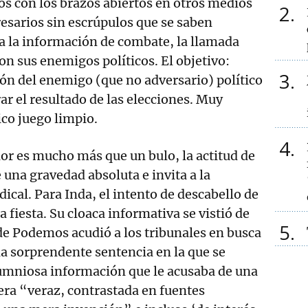
os con los brazos abiertos en otros medios
2
sarios sin escrúpulos que se saben
a la información de combate, la llamada
n sus enemigos políticos. El objetivo:
3
ión del enemigo (que no adversario) político
erar el resultado de las elecciones. Muy
co juego limpio.
4
rior es mucho más que un bulo, la actitud de
 una gravedad absoluta e invita a la
ical. Para Inda, el intento de descabello de
a fiesta. Su cloaca informativa se vistió de
5
 de Podemos acudió a los tribunales en busca
la sorprendente sentencia en la que se
lumniosa información que le acusaba de una
era “veraz, contrastada en fuentes