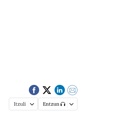
Itzuli
Entzun