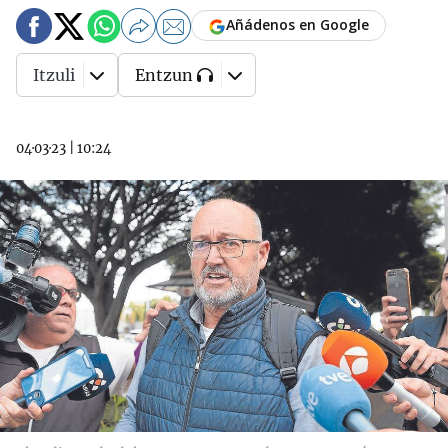
Añádenos en Google
Itzuli
Entzun
04·03·23
|
10:24