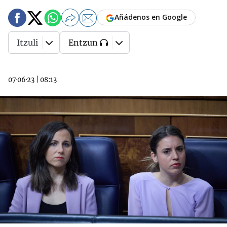
Añádenos en Google
Itzuli
Entzun
07·06·23
|
08:13