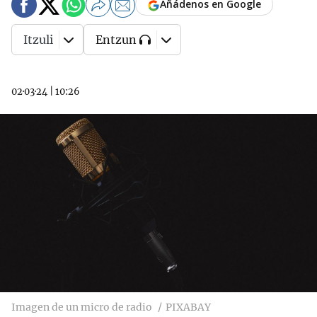
Añádenos en Google
Itzuli
Entzun
02·03·24
|
10:26
Imagen de un micro de radio
PIXABAY