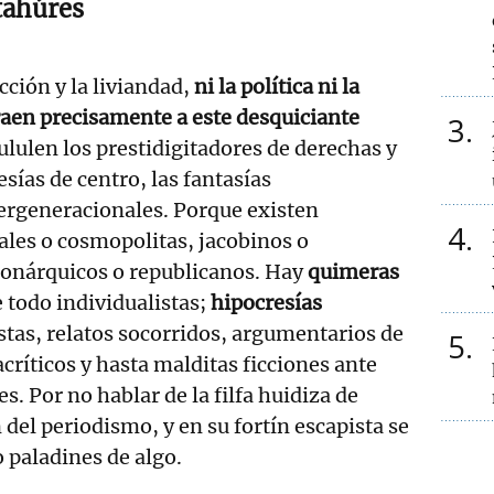
tahúres
icción y la liviandad,
ni la política ni la
raen precisamente a este desquiciante
3
pululen los prestidigitadores de derechas y
esías de centro, las fantasías
ergeneracionales. Porque existen
4
ales o cosmopolitas, jacobinos o
onárquicos o republicanos. Hay
quimeras
 todo individualistas;
hipocresías
istas, relatos socorridos, argumentarios de
5
ríticos y hasta malditas ficciones ante
. Por no hablar de la filfa huidiza de
del periodismo, y en su fortín escapista se
 paladines de algo.