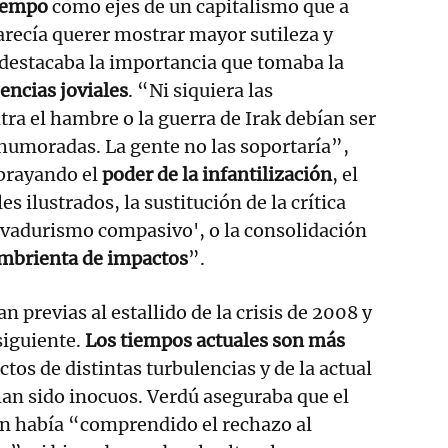
iempo
como ejes de un capitalismo que a
parecía querer mostrar mayor sutileza y
 destacaba la importancia que tomaba la
encias joviales
. “Ni siquiera las
ra el hambre o la guerra de Irak debían ser
moradas. La gente no las soportaría”,
brayando el
poder de la infantilización
, el
es ilustrados, la sustitución de la crítica
rvadurismo compasivo', o la consolidación
mbrienta de impactos
”.
an previas al estallido de la crisis de 2008 y
siguiente.
Los tiempos actuales son más
ectos de distintas turbulencias y de la actual
han sido inocuos. Verdú aseguraba que el
ón había “comprendido el rechazo al