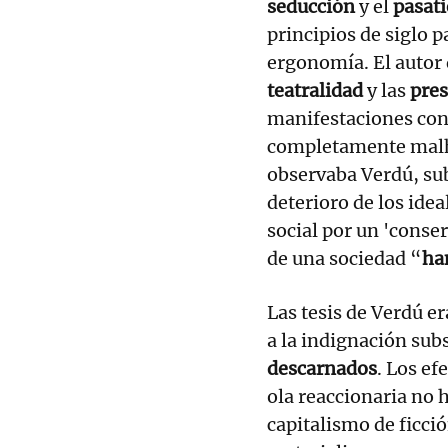
seducción
y el
pasat
principios de siglo 
ergonomía. El autor
teatralidad
y las
pres
manifestaciones cont
completamente malhu
observaba Verdú, su
deterioro de los ideal
social por un 'conse
de una sociedad “
ha
Las tesis de Verdú er
a la indignación sub
descarnados
. Los ef
ola reaccionaria no 
capitalismo de ficci