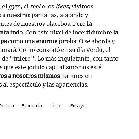
, el
gym
, el
reel
o los
likes
, vivimos
 a nuestras pantallas, atajando y
ntes de nuestros placebos. Pero
la
anta todo
. Con este nivel de incertidumbre
la
lpa
como
una enorme joroba
. O se aborda y
limará. Como constató en su día Verdú, el
de “trilero”. Lo más inquietante, con tanto
s que este jodido capitalismo nos esté
eros a nosotros mismos
, tahúres en
 al espectáculo y las apariencias.
Política
Economía
Libros
Ensayo