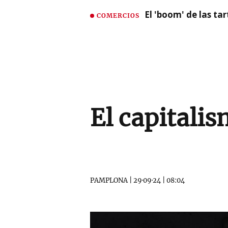
El 'boom' de las t
COMERCIOS
El capitalis
PAMPLONA
|
29·09·24
|
08:04