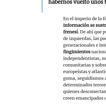
habernos vuelto unos 
En el imperio de la f
información se sust
frenesí
. De ahí que 
de izquierdas, las po
generacionales e int
fingimientos
nacion
independentistas, m
comunitarias y sobre
europeístas y atlant
goma, seguidismos ac
determinados terrores
quienes desconectan 
creen emancipados o