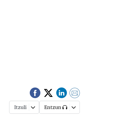
Itzuli
Entzun