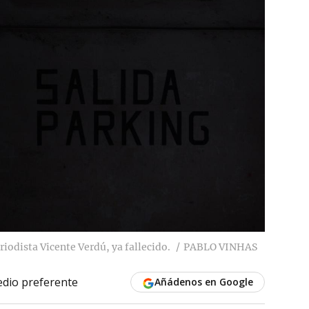
riodista Vicente Verdú, ya fallecido.
PABLO VINHAS
dio preferente
Añádenos en Google