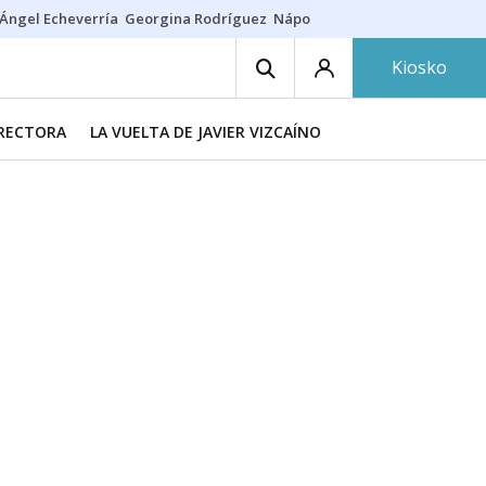
Ángel Echeverría
Georgina Rodríguez
Nápoles - Osasuna
Insultos rac
Kiosko
IRECTORA
LA VUELTA DE JAVIER VIZCAÍNO