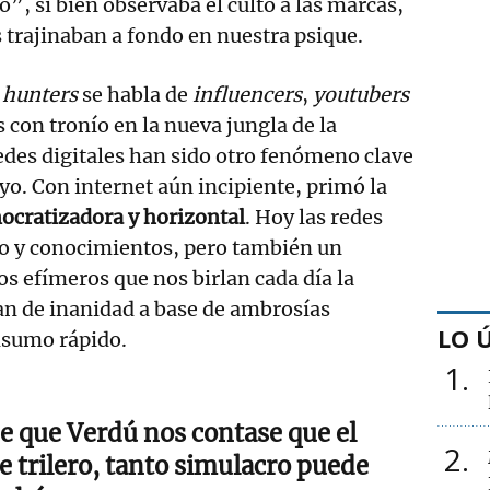
”, si bien observaba el culto a las marcas,
 trajinaban a fondo en nuestra psique.
 hunters
se habla de
influencers
,
youtubers
 con tronío en la nueva jungla de la
des digitales han sido otro fenómeno clave
ayo. Con internet aún incipiente, primó la
ocratizadora y horizontal
. Hoy las redes
o y conocimientos, pero también un
s efímeros que nos birlan cada día la
an de inanidad a base de ambrosías
LO 
nsumo rápido.
1
e que Verdú nos contase que el
2
 trilero, tanto simulacro puede