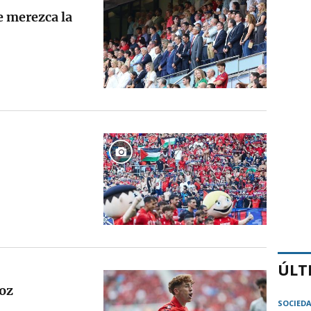
e merezca la
ÚLT
ñoz
SOCIED