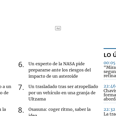
LO 
6
00:05
Un experto de la NASA pide
“Mirar
prepararse ante los riesgos del
segun
retina
impacto de un asteroide
7
22:46
o a un
Un trasladado tras ser atropellado
Chavi
ro de
por un vehículo en una granja de
forma
Ultzama
abord
8
 la
Osasuna: coger ritmo, saber la
22:32
La tra
idea