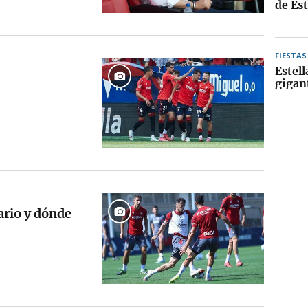
de Est
FIESTAS
Estell
gigan
ario y dónde