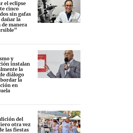
 el eclipse
te cinco
dos sin gafas
 dañar la
a de manera
ersible”
smo y
ción instalan
lmente la
de diálogo
abordar la
ición en
uela
dición del
iero otra vez
e las fiestas