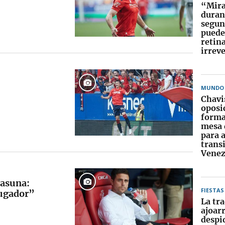
“Mirar
duran
segun
puede
retin
irrev
MUNDO
Chavi
oposi
forma
mesa 
para 
trans
Venez
sasuna:
FIESTAS
jugador”
La tra
ajoarr
despid