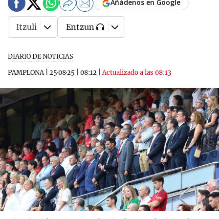
Añádenos en Google
Itzuli
Entzun
DIARIO DE NOTICIAS
PAMPLONA
|
25·08·25
|
08:12
|
Actualizado a las 08:13