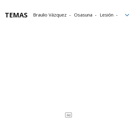
TEMAS
Braulio Vázquez
Osasuna
Lesión
defensa
África
Osasuna-Valencia