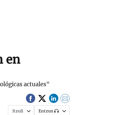
n en
eológicas actuales"
Itzuli
Entzun