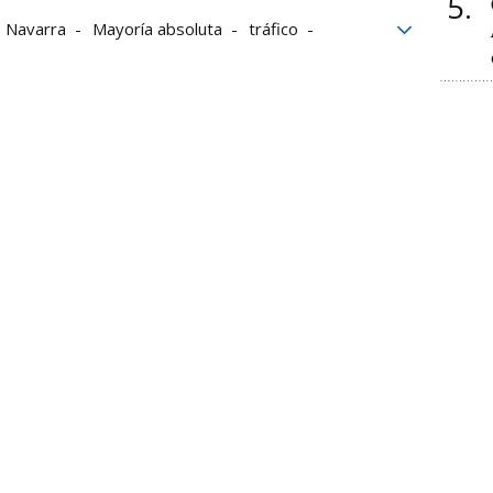
5
Navarra
Mayoría absoluta
tráfico
Traspaso de Tráfico