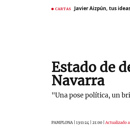
Javier Aizpún, tus ide
CARTAS
Estado de d
Navarra
"Una pose política, un bri
PAMPLONA
|
13·11·24
|
21:00
|
Actualizado a