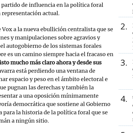
artido de influencia en la política foral
a representación actual.
2
 Vox a la nueva ebullición centralista que se
ones y manipulaciones sobre agravios y
e el autogobierno de los sistemas forales
re es un camino siempre hacia el fracaso en
3
isto mucho más claro ahora y desde sus
Navarra está perdiendo una ventana de
ar espacio y peso en el ámbito electoral e
 que pugnan las derechas y también la
esentar a una oposición mínimamente
4
ayoría democrática que sostiene al Gobierno
 para la historia de la política foral que se
mán a ningún sitio.