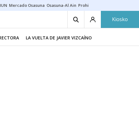
HUN
Mercado Osasuna
Osasuna-Al Ain
Prohibiciones eclipse
Derrama
Kiosko
IRECTORA
LA VUELTA DE JAVIER VIZCAÍNO