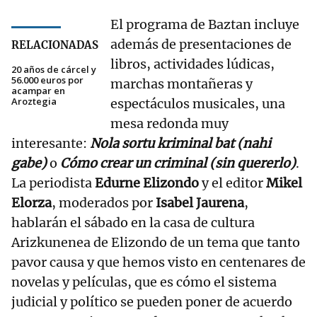
El programa de Baztan incluye
además de presentaciones de
RELACIONADAS
libros, actividades lúdicas,
20 años de cárcel y
56.000 euros por
marchas montañeras y
acampar en
Aroztegia
espectáculos musicales, una
mesa redonda muy
interesante:
Nola sortu kriminal bat (nahi
gabe)
o
Cómo crear un criminal (sin quererlo)
.
La periodista
Edurne Elizondo
y el editor
Mikel
Elorza
, moderados por
Isabel Jaurena
,
hablarán el sábado en la casa de cultura
Arizkunenea de Elizondo de un tema que tanto
pavor causa y que hemos visto en centenares de
novelas y películas, que es cómo el sistema
judicial y político se pueden poner de acuerdo