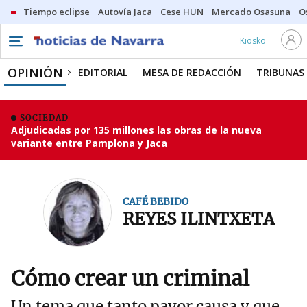
Tiempo eclipse
Autovía Jaca
Cese HUN
Mercado Osasuna
O
Kiosko
OPINIÓN
EDITORIAL
MESA DE REDACCIÓN
TRIBUNAS
SOCIEDAD
Adjudicadas por 135 millones las obras de la nueva
variante entre Pamplona y Jaca
CAFÉ BEBIDO
REYES ILINTXETA
Cómo crear un criminal
Un tema que tanto pavor causa y que