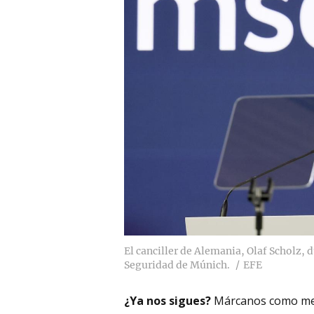
El canciller de Alemania, Olaf Scholz,
Seguridad de Múnich.
EFE
¿Ya nos sigues?
Márcanos como me