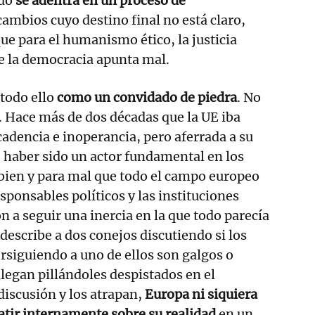
ndo
se adentra en un proceso de
cambios cuyo destino final no está claro,
ue para el humanismo ético, la justicia
de la democracia apunta mal.
todo ello
como un convidado de piedra
. No
. Hace más de dos décadas que la UE iba
adencia e inoperancia, pero aferrada a su
e haber sido un actor fundamental en los
 bien y para mal que todo el campo europeo
sponsables políticos y las instituciones
n a seguir una inercia en la que todo parecía
describe a dos conejos discutiendo si los
rsiguiendo a uno de ellos son galgos o
legan pillándoles despistados en el
discusión y los atrapan,
Europa ni siquiera
atir internamente sobre su realidad
en un