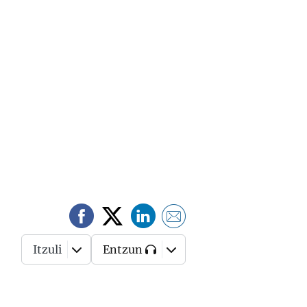
Itzuli
Entzun