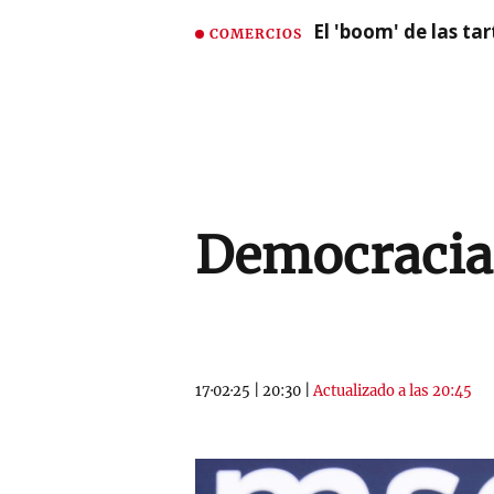
El 'boom' de las t
COMERCIOS
Democracia 
17·02·25
|
20:30
|
Actualizado a las 20:45