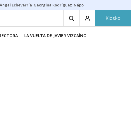
Ángel Echeverría
Georgina Rodríguez
Nápoles - Osasuna
Insultos rac
Kiosko
IRECTORA
LA VUELTA DE JAVIER VIZCAÍNO