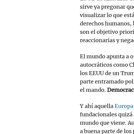
sirve ya pregonar q
visualizar lo que est
derechos humanos, la
son el objetivo prior
reaccionarias y nega
El mundo apunta a ot
autocráticos como Chi
los EEUU de un Trum
parte entramado polít
el mando.
Democraci
Y ahí aquella
Europ
fundacionales quizá a
mundo que viene. Au
a buena parte de los