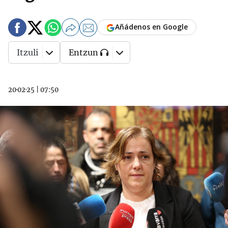
Añádenos en Google
Itzuli
Entzun
20·02·25
|
07:50