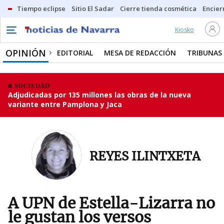
Tiempo eclipse
Sitio El Sadar
Cierre tienda cosmética
Encier
Kiosko
OPINIÓN
EDITORIAL
MESA DE REDACCIÓN
TRIBUNAS
SOCIEDAD
Adjudicadas por 135 millones las obras de la nueva
variante entre Pamplona y Jaca
REYES ILINTXETA
A UPN de Estella-Lizarra no
le gustan los versos