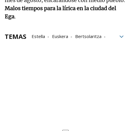
mes de agosto, encarándose con medio pueblo.
Malos tiempos para la lírica en la ciudad del
Ega
.
TEMAS
Estella
Euskera
Bertsolaritza
Departamento de Educación
UPN