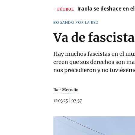
Iraola se deshace en e
FÚTBOL
BOGANDO POR LA RED
Va de fascist
Hay muchos fascistas en el mu
creen que sus derechos son ina
nos precedieron y no tuviésem
Iker Merodio
12·03·25
|
07:37