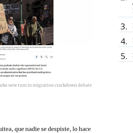
3
4
5
arks new turn in migration crackdown debate
tea, que nadie se despiste, lo hace