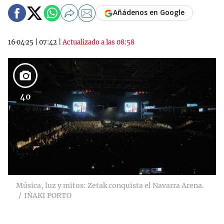
Añádenos en Google
16·04·25
|
07:42
|
Actualizado a las 08:58
40
Música, luz y mitos: Zetak conquista el Navarra Arena.
IÑAKI PORTO