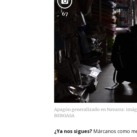
67
Apagón generalizado en Navarra: imág
BERGASA
¿Ya nos sigues?
Márcanos como me