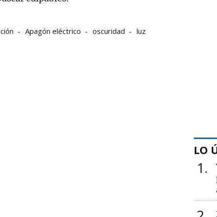
ción
Apagón eléctrico
oscuridad
luz
LO 
1
2