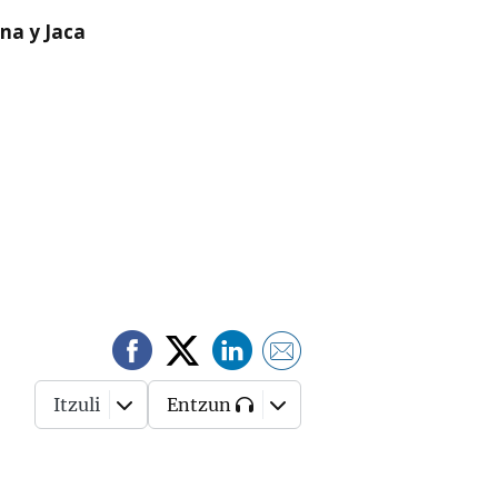
na y Jaca
Itzuli
Entzun