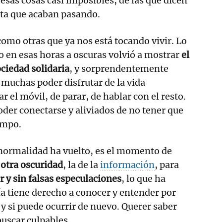
 esas cosas casi imposibles, de las que dicen
ta que acaban pasando.
mo otras que ya nos está tocando vivir. Lo
do en esas horas a oscuras volvió a mostrar
el
ciedad solidaria
, y sorprendentemente
muchas poder disfrutar de la vida
r el móvil, de parar, de hablar con el resto.
der conectarse y aliviados de no tener que
empo.
 normalidad ha vuelto, es el momento de
 otra oscuridad
, la de la
información
, para
r y sin falsas especulaciones
, lo que ha
a tiene derecho a conocer y entender por
 y si puede ocurrir de nuevo. Querer saber
uscar culpables.