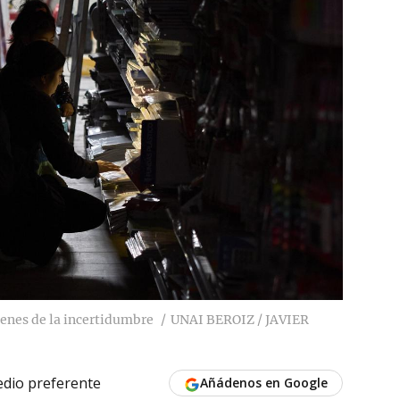
enes de la incertidumbre
UNAI BEROIZ / JAVIER
dio preferente
Añádenos en Google