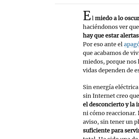
E
l
miedo a lo oscu
haciéndonos ver que 
hay que estar alerta
Por eso ante el
apag
que acabamos de vivi
miedos, porque nos 
vidas dependen de e
Sin energía eléctric
sin Internet creo qu
el desconcierto y la
ni cómo reaccionar.
aviso, sin tener un 
suficiente para serv