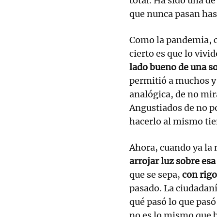
total. Ha sido una de
que nunca pasan has
Como la pandemia, co
cierto es que lo vivi
lado bueno de una so
permitió a muchos y 
analógica, de no mira
Angustiados de no po
hacerlo al mismo ti
Ahora, cuando ya la
arrojar luz sobre esa
que se sepa,
con rigo
pasado. La ciudadaní
qué pasó lo que pasó
no es lo mismo que b