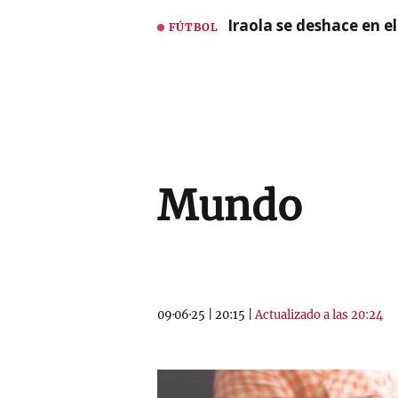
Iraola se deshace en e
FÚTBOL
Mundo
09·06·25
|
20:15
|
Actualizado a las 20:24