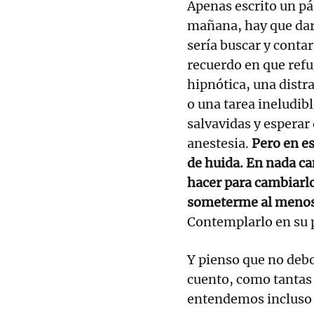
Apenas escrito un pár
mañana, hay que dar 
sería buscar y contar
recuerdo en que ref
hipnótica, una distr
o una tarea ineludibl
salvavidas y esperar
anestesia.
Pero en es
de huida.
En nada ca
hacer para cambiarl
someterme al menos 
Contemplarlo en su p
Y pienso que no debo
cuento, como tantas 
entendemos incluso 