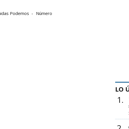
idas Podemos
Número
LO 
1
2