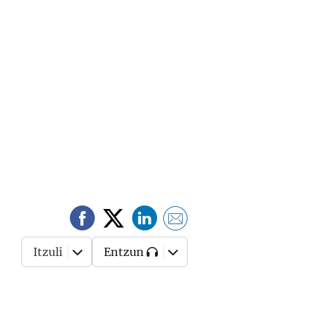
Itzuli
Entzun