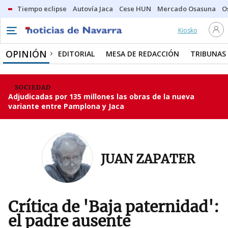
Tiempo eclipse
Autovía Jaca
Cese HUN
Mercado Osasuna
O
Kiosko
OPINIÓN
EDITORIAL
MESA DE REDACCIÓN
TRIBUNAS
SOCIEDAD
Adjudicadas por 135 millones las obras de la nueva
variante entre Pamplona y Jaca
JUAN ZAPATER
Crítica de 'Baja paternidad':
el padre ausente