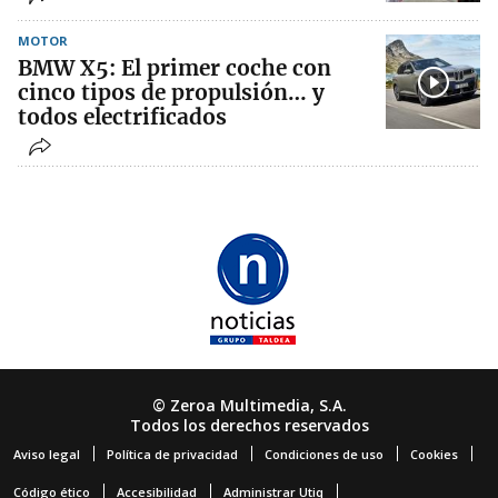
MOTOR
BMW X5: El primer coche con
cinco tipos de propulsión… y
todos electrificados
© Zeroa Multimedia, S.A.
Todos los derechos reservados
Aviso legal
Política de privacidad
Condiciones de uso
Cookies
Código ético
Accesibilidad
Administrar Utiq