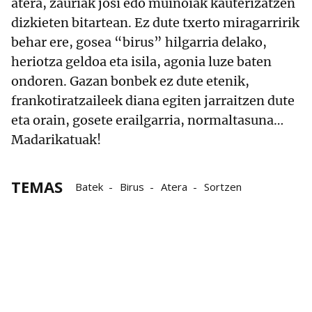
atera, zauriak josi edo muinoiak kauterizatzen
dizkieten bitartean. Ez dute txerto miragarririk
behar ere, gosea “birus” hilgarria delako,
heriotza geldoa eta isila, agonia luze baten
ondoren. Gazan bonbek ez dute etenik,
frankotiratzaileek diana egiten jarraitzen dute
eta orain, gosete erailgarria, normaltasuna…
Madarikatuak!
TEMAS
Batek
Birus
Atera
Sortzen