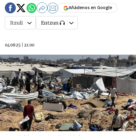
Añádenos en Google
Itzuli
Entzun
04·08·25
|
21:00