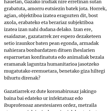
hauetan, Gazako irudiak nire erretinan sutan
grabatuta, amorru eutsiezin batek jota. Horrek,
agian, objektiboa izatea eragozten dit, bost
axola, erabateko eta berariaz subjektiboa
izatea izan nahi dudana delako. Izan ere,
esaidazue, gazatarrek zer espero dezaketeen
setio iraunkor baten pean egonda, armadak
nahierara bonbardatzen dituen iheslarien
esparruetan konfinatuta edo animaliak bezala
eramanak laguntza humanitarioa jasotzeko
mugatutako eremuetara, benetako giza hiltegi
bihurtu direnak?
Gazatiarrek ez dute koronabirusaz jakingo
baina bai edateko ur infektatuaz edo
ibuprofenoaz anestesiaren ordez, metraila