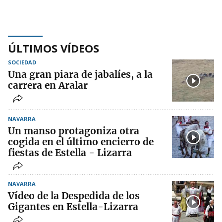
ÚLTIMOS VÍDEOS
SOCIEDAD
Una gran piara de jabalíes, a la
carrera en Aralar
NAVARRA
Un manso protagoniza otra
cogida en el último encierro de
fiestas de Estella - Lizarra
NAVARRA
Vídeo de la Despedida de los
Gigantes en Estella-Lizarra