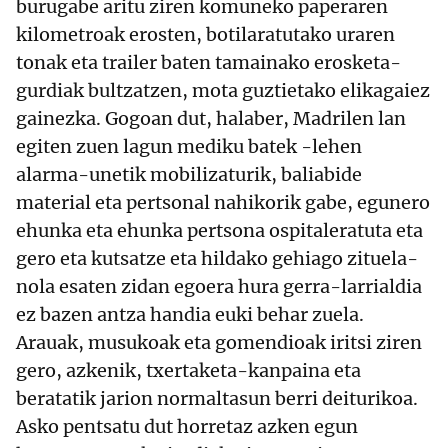
burugabe aritu ziren komuneko paperaren
kilometroak erosten, botilaratutako uraren
tonak eta trailer baten tamainako erosketa-
gurdiak bultzatzen, mota guztietako elikagaiez
gainezka. Gogoan dut, halaber, Madrilen lan
egiten zuen lagun mediku batek -lehen
alarma-unetik mobilizaturik, baliabide
material eta pertsonal nahikorik gabe, egunero
ehunka eta ehunka pertsona ospitaleratuta eta
gero eta kutsatze eta hildako gehiago zituela-
nola esaten zidan egoera hura gerra-larrialdia
ez bazen antza handia euki behar zuela.
Arauak, musukoak eta gomendioak iritsi ziren
gero, azkenik, txertaketa-kanpaina eta
beratatik jarion normaltasun berri deiturikoa.
Asko pentsatu dut horretaz azken egun