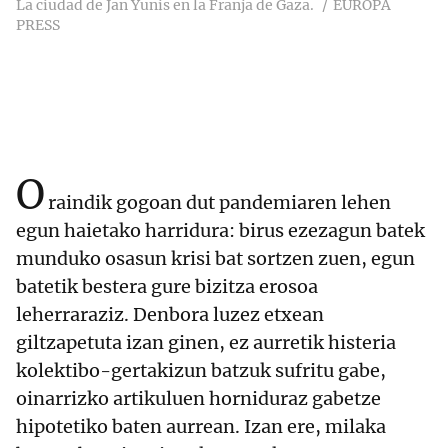
La ciudad de Jan Yunis en la Franja de Gaza.
EUROPA
PRESS
O
raindik gogoan dut pandemiaren lehen
egun haietako harridura: birus ezezagun batek
munduko osasun krisi bat sortzen zuen, egun
batetik bestera gure bizitza erosoa
leherraraziz. Denbora luzez etxean
giltzapetuta izan ginen, ez aurretik histeria
kolektibo-gertakizun batzuk sufritu gabe,
oinarrizko artikuluen horniduraz gabetze
hipotetiko baten aurrean. Izan ere, milaka