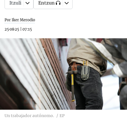
Itzuli
Entzun
Por Iker Merodio
25·08·25
|
07:15
Un trabajador autónomo.
EP